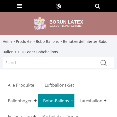
Heim
>
Produkte
>
Bobo-Ballons
>
Benutzerdefinierter Bobo-
Ballon
> LED Feder Boboballons
Alle Produkte
Luftballons-Set
Ballonbogen
Bobo-Ballons
Latexballon
Folienballon
Partydekorationen