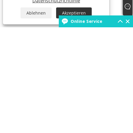
Datenschutzrichtlinie
Ablehnen
Akzeptieren
Online Service
+86-18931392546
borunfactory@163.com
Copyright © 2022 China Hebei Xiongxian Borun Latex Products Co.,
LTD. - Ballonbogen, Bobo-Ballons, Latexballon – Alle Rechte