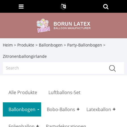
Heim
>
Produkte
>
Ballonbogen
>
Party-Ballonbogen
>
Zitronenballongirlande
Alle Produkte
Luftballons-Set
Ballonbogen
Bobo-Ballons
Latexballon
Folienballon
Partydekorationen