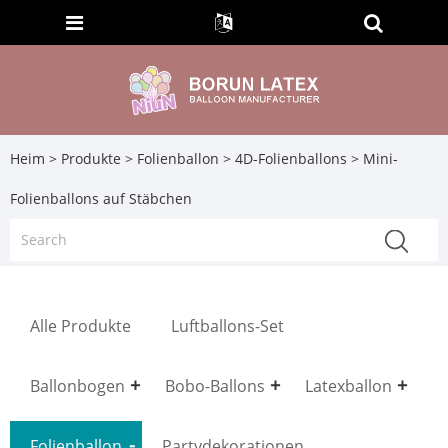
Heim
>
Produkte
>
Folienballon
>
4D-Folienballons
> Mini-
Folienballons auf Stäbchen
Alle Produkte
Luftballons-Set
Ballonbogen
Bobo-Ballons
Latexballon
Folienballon
Partydekorationen