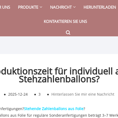
R UNS
PRODUKTE
NACHRICHT
HERUNTERLADEN
KONTAKTIEREN SIE UNS
oduktionszeit für individuell 
Stehzahlenballons?
●
2025-12-24
●
3
●
Hinterlassen Sie mir eine Nachricht
anfertigungen?
Stehende Zahlenballons aus Folie
?
llons aus Folie für reguläre Sonderanfertigungen beträgt 3–7 Wer