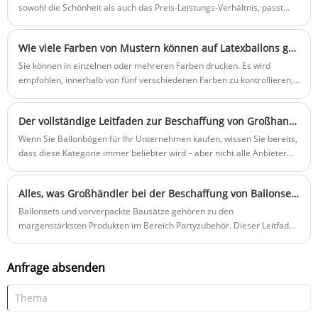
sowohl die Schönheit als auch das Preis-Leistungs-Verhältnis, passt
Weise den visuellen Höhepunkt
sich den meisten Szenen an und ist die bevorzugte Spezifikation für
einnehmen.
Hochzeits- und Geburtstagslayouts.
Wie viele Farben von Mustern können auf Latexballons gedruckt werden?
Sie können in einzelnen oder mehreren Farben drucken. Es wird
empfohlen, innerhalb von fünf verschiedenen Farben zu kontrollieren,
aber Gradientenfarben werden nicht unterstützt.
Der vollständige Leitfaden zur Beschaffung von Großhandels-Ballonbogen-Sets für Geschäftskunden
Wenn Sie Ballonbögen für Ihr Unternehmen kaufen, wissen Sie bereits,
dass diese Kategorie immer beliebter wird – aber nicht alle Anbieter
sind gleich. Dieser Leitfaden führt Sie durch die vier beliebtesten Stile
(klassisches Latex, Bio-Girlande, Folienakzent und individuelles
Alles, was Großhändler bei der Beschaffung von Ballonsets wissen müssen
Thema), was eigentlich in ein professionelles Set gehört und die fünf
Dinge, die jeder Käufer überprüfen muss, bevor er eine Großbestellung
Ballonsets und vorverpackte Bausätze gehören zu den
aufgibt: Latexqualität, Anpassungsoptionen, MOQ-Flexibilität,
margenstärksten Produkten im Bereich Partyzubehör. Dieser Leitfaden
Lieferzeiten und Sicherheitszertifizierungen. Außerdem erfahren Sie,
behandelt die gängigsten Set-Typen, was in einem hochwertigen Set
wie Sie eine echte Fabrik von einem Handelsunternehmen
enthalten ist, wer es kauft und welche Fehler bei der Beschaffung Ihren
Anfrage absenden
unterscheiden können, was Sie bei kundenspezifischem Druck fragen
Gewinn schmälern. Direkt ab Werk erhältliche Tipps für die
sollten und wie sich wiederverwendbare Rahmen auf Ihre
Bevorratung der richtigen Mischung.
Mietgewinnspanne auswirken.