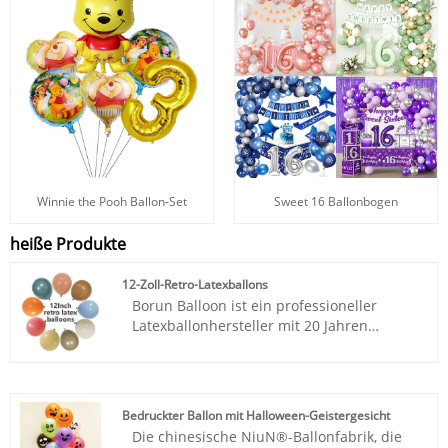
Winnie the Pooh Ballon-Set
Sweet 16 Ballonbogen
heiße Produkte
12-Zoll-Retro-Latexballons
Borun Balloon ist ein professioneller
Latexballonhersteller mit 20 Jahren
eigener Produktion, der 12-Zoll-Retro-
Latexballons im Großhandel direkt aus
unserer Fabrik liefert. Erstklassiges mattes
Vintage-Finish, gedämpfte Erdtonpalette,
Bedruckter Ballon mit Halloween-Geistergesicht
vollständig CE/CPC/EN71-zertifiziert.
Die chinesische NiuN®-Ballonfabrik, die
Gestaffelte Fabrikpreise, OEM-Druck und